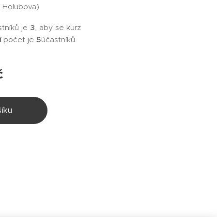
e Holubova)
tníků je
3
, aby se kurz
í
počet je
5
účastníků.
č
íku