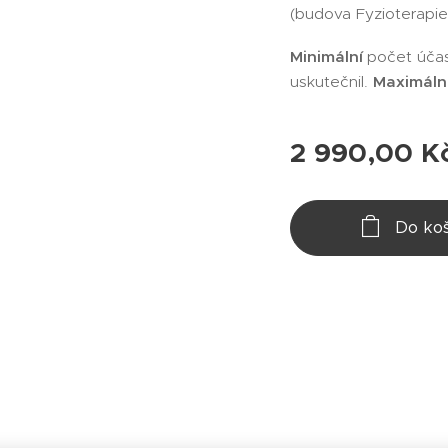
(budova Fyzioterapi
Minimální
počet účas
uskutečnil.
Maximáln
2 990,00
K
Do koš