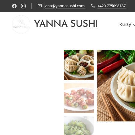
jana@yannasushi.com
+420 775098187
YANNA SUSHI
Kurzy