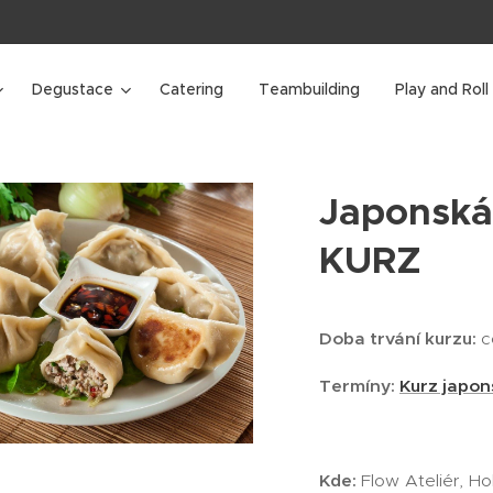
Degustace
Catering
Teambuilding
Play and Roll
Japonská
KURZ
Doba trvání kurzu:
c
Termíny:
Kurz japo
Kde:
Flow Ateliér, H