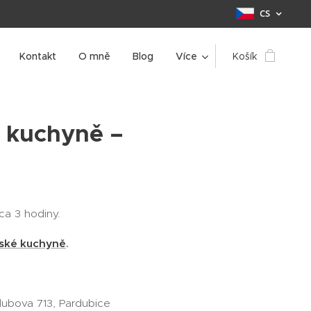
CS
Kontakt
O mně
Blog
Více
Košík
 kuchyně –
ca 3 hodiny.
nské kuchyně
.
olubova 713, Pardubice