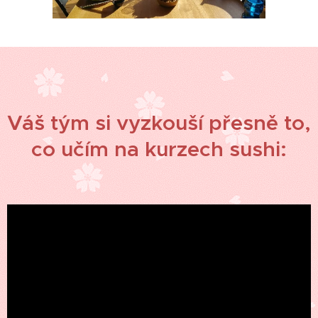
Váš tým si vyzkouší přesně to,
co učím na kurzech sushi: