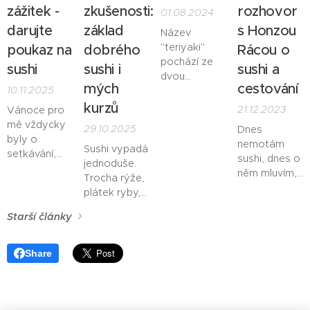
zážitek -
zkušenosti:
rozhovor
01.08.2024
darujte
základ
s Honzou
Název
"teriyaki"
poukaz na
dobrého
Rácou o
pochází ze
sushi
sushi i
sushi a
dvou
mých
cestování
10.11.2025
japonských
slov: "teri"
kurzů
21.12.2023
Vánoce pro
(které
mě vždycky
29.10.2025
Dnes
znamená
byly o
nemotám
Sushi vypadá
lesklý nebo
setkávání,
sushi, dnes o
jednoduše.
glazovaný) a
klidu a
něm mluvím,
Trocha rýže,
"yaki" (které
chvílích, které
a nejen o
plátek ryby,
znamená
trávím s těmi
sushi, ale
řasa… a
grilovaný
nejbližšími.
Starší články
hlavně o mé
přece je to
nebo
Každý rok
zkušenosti z
jedno z
pečený).
ale stojím
pobytu v
nejnáročnějších
Teriyaki
Share
před stejnou
USA, Kanadě,
jídel na
omáčka
otázkou –
co
na Novém
přípravu.
obvykle
darovat
Zélandu a v
Každý detail,
obsahuje
lidem, kteří
Japonsku.
od typu rýže,
sójovou